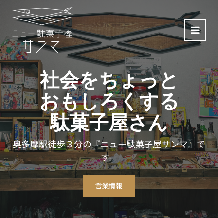
内
容
を
MAI
ス
キ
MEN
ッ
社会をちょっと
プ
おもしろくする
駄菓子屋さん
奥多摩駅徒歩３分の『ニュー駄菓子屋サンマ』で
す。
営業情報