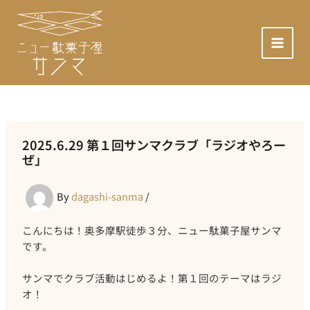
内
容
を
MAI
ス
キ
MEN
ッ
プ
2025.6.29 第１回サンマクラブ「ラジオやろー
ぜ」
By
dagashi-sanma
/
こんにちは！奥多摩駅徒歩３分、ニュー駄菓子屋サンマ
です。
サンマでクラブ活動はじめるよ！第１回のテーマはラジ
オ！