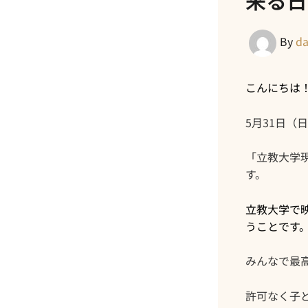
来る日
By
d
こんにちは
5月31日（
「立教大学
す。
立教大学で
うことです
みんなで最
許可なく子