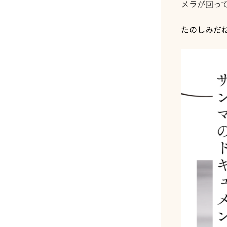
メラが回っ
たのしみだ