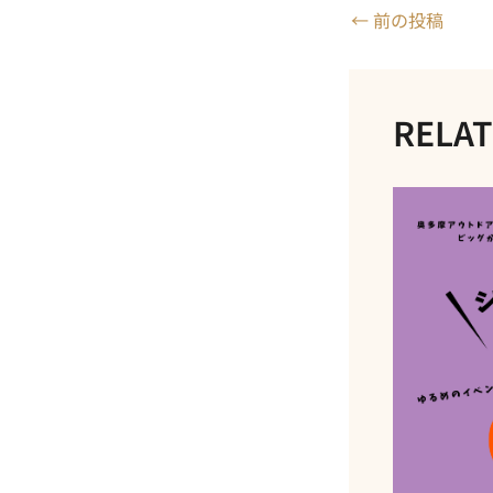
Post
←
前の投稿
navigation
RELAT