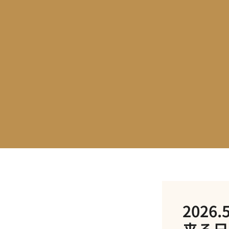
内
容
を
ス
キ
ッ
プ
202